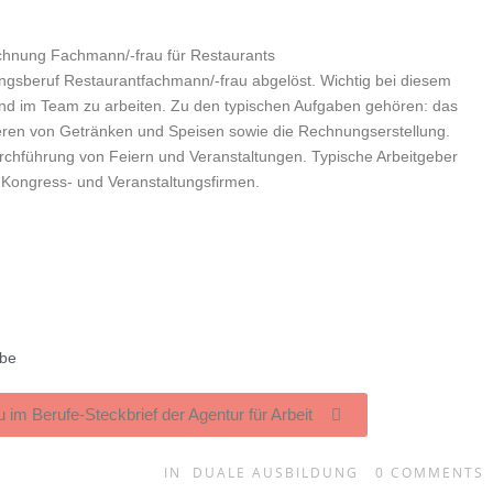
ichnung Fachmann/-frau für Restaurants
ngsberuf Restaurantfachmann/-frau abgelöst. Wichtig bei diesem
und im Team zu arbeiten. Zu den typischen Aufgaben gehören: das
ren von Getränken und Speisen sowie die Rechnungserstellung.
rchführung von Feiern und Veranstaltungen. Typische Arbeitgeber
-, Kongress- und Veranstaltungsfirmen.
rbe
u im Berufe-Steckbrief der Agentur für Arbeit
IN
DUALE AUSBILDUNG
0
COMMENTS